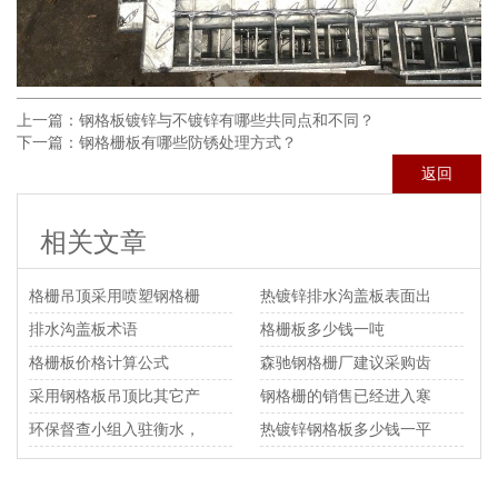
上一篇：
钢格板镀锌与不镀锌有哪些共同点和不同？
下一篇：
钢格栅板有哪些防锈处理方式？
返回
相关文章
格栅吊顶采用喷塑钢格栅
热镀锌排水沟盖板表面出
安装
排水沟盖板术语
现白锈的原因及预防方法
格栅板多少钱一吨
格栅板价格计算公式
森驰钢格栅厂建议采购齿
采用钢格板吊顶比其它产
形钢格栅来代替平面型钢
钢格栅的销售已经进入寒
品有什么优势
环保督查小组入驻衡水，
格栅
冬
热镀锌钢格板多少钱一平
为期十五天的环保督察拉
米？
开大幕