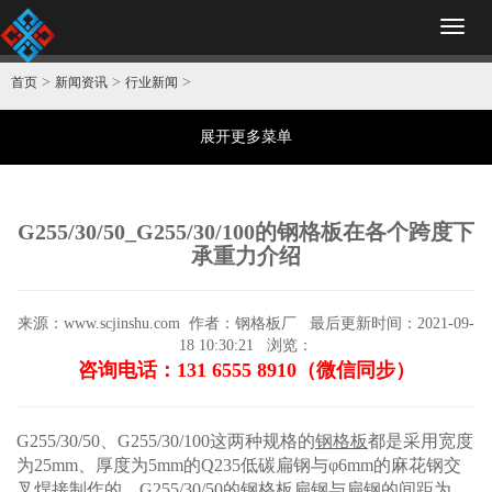
Toggl
naviga
>
>
>
首页
新闻资讯
行业新闻
展开更多菜单
G255/30/50_G255/30/100的钢格板在各个跨度下
承重力介绍
来源：www.scjinshu.com
作者：钢格板厂
最后更新时间：2021-09-
18 10:30:21
浏览：
咨询电话：131 6555 8910（微信同步）
G255/30/50、G255/30/100这两种规格的
钢格板
都是采用宽度
为25mm、厚度为5mm的Q235低碳扁钢与φ6mm的麻花钢交
叉焊接制作的，G255/30/50的钢格板扁钢与扁钢的间距为