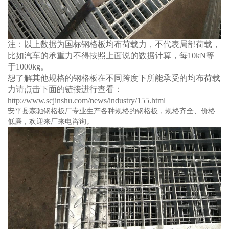
注：以上数据为国标钢格板均布荷载力，不代表局部荷载，
比如汽车的承重力不得按照上面说的数据计算，每10kN等
于1000kg。
想了解其他规格的钢格板在不同跨度下所能承受的均布荷载
力请点击下面的链接进行查看：
http://www.scjinshu.com/news/industry/155.html
安平县森驰钢格板厂专业生产各种规格的钢格板，规格齐全、价格
低廉，欢迎来厂来电咨询。