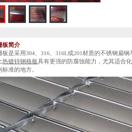
栅板简介
栅板
是采用304、316、316L或201材质的不锈
比
热镀锌钢格板
具有更强的防腐蚀能力，尤其适合化
到标准的地方。