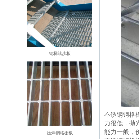
钢梯踏步板
不锈钢钢格
力很低，抛
能力一般，价
压焊钢格栅板