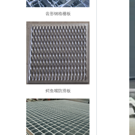
齿形钢格栅板
鳄鱼嘴防滑板