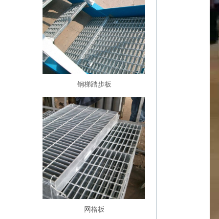
钢梯踏步板
网格板