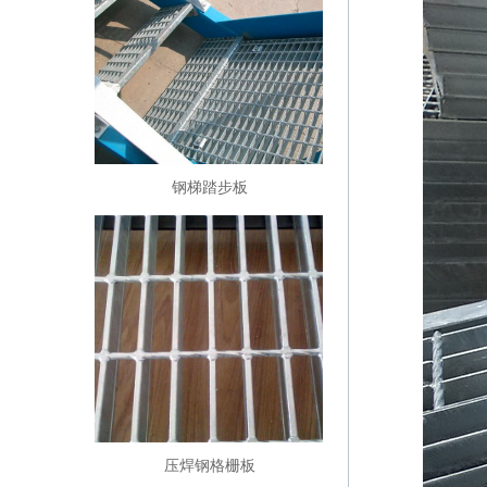
钢梯踏步板
压焊钢格栅板