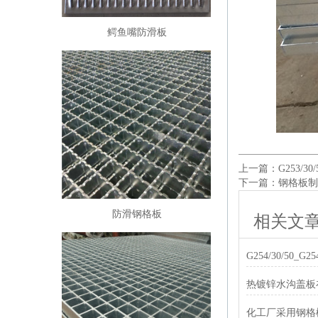
鳄鱼嘴防滑板
上一篇：
G253/
下一篇：
钢格板制
防滑钢格板
相关文
G254/30/50_
承重力介绍
热镀锌水沟盖板
化工厂采用钢格