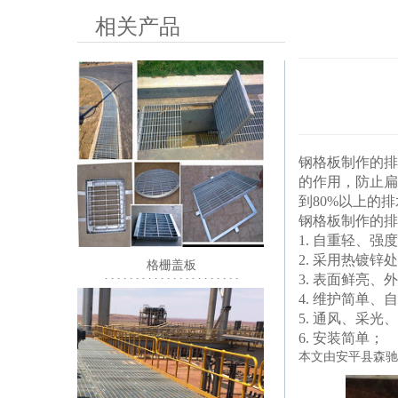
相关产品
钢格板
制作的
排
的作用，防止扁
到80%以上的
钢格板制作的排
1. 自重轻、强
2. 采用热镀
格栅盖板
3. 表面鲜亮、
1111111111111111111111
4. 维护简单
5. 通风、采
6. 安装简单；
本文由安平县森驰