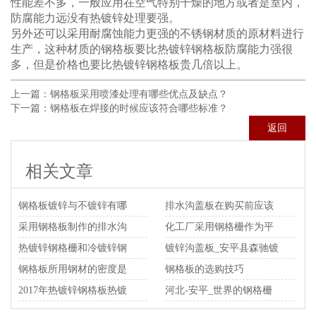
性能差不多，一般应用在空气特别干燥的地方或者是室内，
防腐能力远没有热镀锌处理要强。
另外还可以采用耐腐蚀能力更强的不锈钢材质的原材料进行
生产，这种材质的钢格板要比
热镀锌钢格板
防腐能力强很
多，但是价格也要比热镀锌钢格板贵几倍以上。
上一篇：
钢格板采用喷漆处理有哪些优点及缺点？
下一篇：
钢格板在焊接的时候应该符合哪些标准？
返回
相关文章
钢格板镀锌与不镀锌有哪
排水沟盖板在购买前应该
些共同点和不同？
采用钢格板制作的排水沟
做哪些工作？
化工厂采用钢格栅作为平
盖板有防盗功能吗？
热镀锌钢格栅和冷镀锌钢
台承重板有什么优点？
镀锌沟盖板_安平县森驰镀
格栅有什么区别？
钢格板所用钢材的密度是
锌沟盖板生产厂家
钢格板的选购技巧
多少
2017年热镀锌钢格板热镀
河北-安平_世界的钢格栅
锌层厚度的检验方法
板集散地