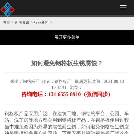
Toggl
naviga
>
>
>
首页
新闻资讯
行业新闻
展开更多菜单
如何避免钢格板生锈腐蚀？
来源：钢格板厂
作者：钢格板厂
最后更新时间：2021-09-18
10:47:41
浏览：
咨询电话：131 6555 8910（微信同步）
钢格板
产品应用广泛，在建筑工地、钢结构平台、公园、车
站、洗车房等地方都会用到钢格板产品，在钢格板使用过程
当中难免会因为外界的腐蚀而生锈，如何避免钢格板生锈腐
蚀是困扰好多用户的问题，下面安平县森驰
钢格板厂
就这个