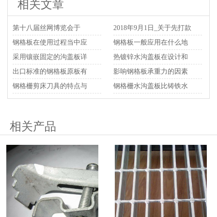
相关文章
第十八届丝网博览会于
2018年9月1日_关于先打款
2018年10月22日开幕
钢格板在使用过程当中应
后开票的通知
钢格板一般应用在什么地
该注意哪些事项？
采用镶嵌固定的沟盖板详
方？
热镀锌水沟盖板在设计和
细图
出口标准的钢格板原板有
安装的时候注意事项
影响钢格板承重力的因素
什么技术要求？
钢格栅剪床刀具的特点与
有哪些
钢格栅水沟盖板比铸铁水
设计
沟盖板有什么优势
相关产品