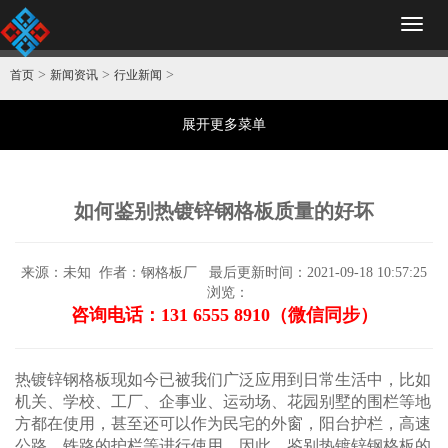
Toggl
naviga
>
>
>
首页
新闻资讯
行业新闻
展开更多菜单
如何鉴别热镀锌钢格板质量的好坏
来源：未知
作者：钢格板厂
最后更新时间：2021-09-18 10:57:25
浏览：
咨询电话：131 6555 8910（微信同步）
热镀锌钢格板
现如今已被我们广泛应用到日常生活中，比如
机关、学校、工厂、企事业、运动场、花园别墅的围栏等地
方都在使用，甚至还可以作为民宅的外窗，阳台护栏，高速
公路、铁路的护栏等进行使用。因此，鉴别热镀锌
钢格板
的