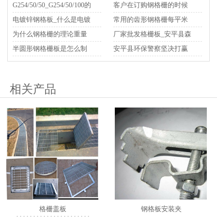
板的使用寿命
G254/50/50_G254/50/100的
客户在订购钢格栅的时候
钢格板在各个跨度下承重
电镀锌钢格板_什么是电镀
需要提前订货
常用的齿形钢格栅每平米
力介绍
锌钢格板
为什么钢格栅的理论重量
重量是多少？
厂家批发格栅板_安平县森
与实际重量有偏差
半圆形钢格栅板是怎么制
驰格栅板生产厂家
安平县环保警察坚决打赢
作成的？半圆形钢格栅价
一季度空气质量改善攻坚
格为什么比较贵
战
相关产品
格栅盖板
钢格板安装夹