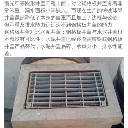
缆光纤等圆形井盖工程上面，对比钢格板井盖有着非
常笨重、漏水面积小等缺点。而现在生产的铸铁球墨
井盖虽然降低了本身的自重而且加上了边框与铰链，
但承重及排水能力远远达不到钢格板井盖的能力。
钢格板井盖对比水泥井盖：钢格板井盖与水泥井盖根
本就没有可比性，水泥井盖已经逐渐被铸铁或钢格板
井盖产品替代，水泥井盖易碎、承重力小、排水性能
差。